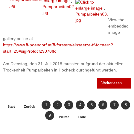
View the
embedded
image
gallery online at:
https://www.ff-poendorf.at/ff-forstern/einsaetze-ff-forstern?
start=25#sigProIdcf29078ffc
Am Dienstag, den 31. Juli 2018 mussten aufgrund der aktuellen
Trockenheit Pumparbeiten in Hocheck durchgeführt werden.
Weiterlesen ...
1
2
3
4
5
6
7
8
Start
Zurück
9
Weiter
Ende