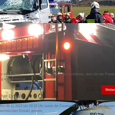
r wurde unser Kommandant HBI Markus Six kontaktiert, dass bei der Pöndor
 erforderlich ist.
Weiter
cher Einsatz
Am 09.12.2022 um 20:32 Uhr wurde die Feuerwehr Forstern zu einem kleinen
technischen Einsatz gerufen.