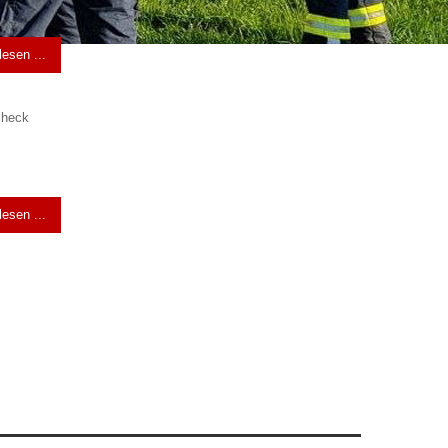
lesen ...
check
lesen ...