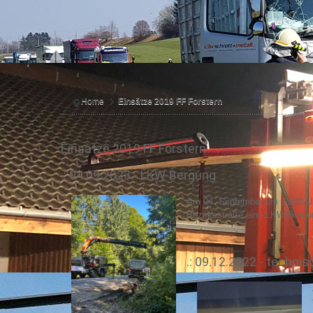
Home
Einsätze 2019 FF Forstern
Einsätze 2019 FF Forstern
.: 04.09.2023 - LKW-Bergung
Am 04. September um 13:00 Uh
Bezirksstraße eine LKW-Bergung
.: 09.12.2022 - technis