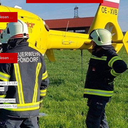
lesen ...
 PKW“
um 12:27
lesen ...
 um 15 Uhr
nem
 umgehend
rstern für