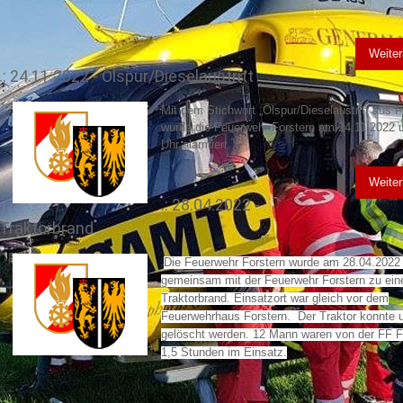
Weiter
.: 24.11.2022 - Ölspur/Dieselaustritt
Mit dem Stichwort „Ölspur/Dieselaustritt aus
wurde die Feuerwehr Forstern am 24.11.2022 
Uhr alarmiert.
Weiter
.: 28.04.2022 -
Traktorbrand
Die Feuerwehr Forstern wurde am 28.04.2022
Di
gemeinsam mit der Feuerwehr Forstern zu ei
Traktorbrand. Einsatzort war gleich vor dem
Feuerwehrhaus Forstern. Der Traktor konnte
gelöscht werden. 12 Mann waren von der FF Fo
1,5 Stunden im Einsatz.