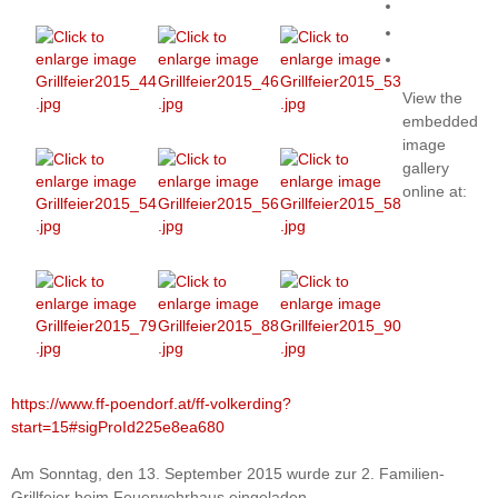
View the
embedded
image
gallery
online at:
https://www.ff-poendorf.at/ff-volkerding?
start=15#sigProId225e8ea680
Am Sonntag, den 13. September 2015 wurde zur 2. Familien-
Grillfeier beim Feuerwehrhaus eingeladen.