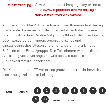
View the embedded image gallery online at:
https://www.ff-poendorf.at/ff-volkerding?
start=15#sigProId51e7c4893a
Am Freitag, 22. Mai 2015 absolvierte unser Kommandant Herzog
Franz in der Feuerwehrschule in Linz erfolgreich das goldene
Leistungsabzeichen. Zu den Aufgaben zählen Taktiken im Einsatz,
Löschwasserberechnungen, organisatorisches und
einsatztechnisches Wissen und unter anderen, natürlich das
Befehlen einer Einsatzgruppe. Den Teilnehmern wird bei dieser
Ausbildung viel abverlangt und wird deshalb auch als
„Feuerwehrmatura“ bezeichnet.
Die Kameraden der FF Volkerding gratulieren dir recht herzlich zu
dieser ausgezeichneten Leistung.
1
2
3
4
5
6
7
8
Start
Zurück
9
10
Weiter
Ende