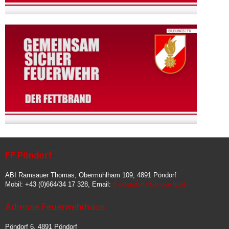
FF Pöndorf
ABI Ramsauer Thomas, Obermühlham 109, 4891 Pöndorf
Mobil: +43 (0)664/34 17 328, Email:
ff-poendorf@vb.ooelfv.at
Adresse Feuerwehrhaus:
Pöndorf 6, 4891 Pöndorf