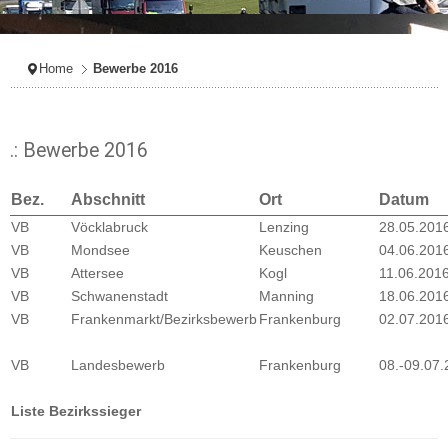
Home
Bewerbe 2016
.: Bewerbe 2016
Bez.
Abschnitt
Ort
Datum
VB
Vöcklabruck
Lenzing
28.05.201
VB
Mondsee
Keuschen
04.06.201
VB
Attersee
Kogl
11.06.201
VB
Schwanenstadt
Manning
18.06.201
VB
Frankenmarkt/Bezirksbewerb
Frankenburg
02.07.201
VB
Landesbewerb
Frankenburg
08.-09.07
Liste Bezirkssieger