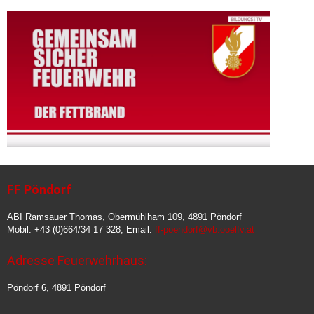
FF Pöndorf
ABI Ramsauer Thomas, Obermühlham 109, 4891 Pöndorf
Mobil: +43 (0)664/34 17 328, Email:
ff-poendorf@vb.ooelfv.at
Adresse Feuerwehrhaus:
Pöndorf 6, 4891 Pöndorf