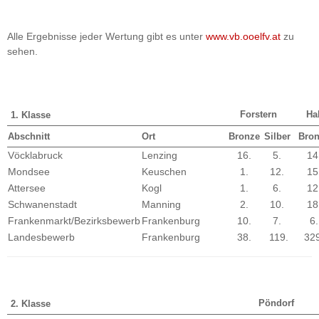
Alle Ergebnisse jeder Wertung gibt es unter
www.vb.ooelfv.at
zu
sehen.
Forstern
Ha
1. Klasse
Abschnitt
Ort
Bronze
Silber
Bro
Vöcklabruck
Lenzing
16.
5.
14
Mondsee
Keuschen
1.
12.
15
Attersee
Kogl
1.
6.
12
Schwanenstadt
Manning
2.
10.
18
Frankenmarkt/Bezirksbewerb
Frankenburg
10.
7.
6.
Landesbewerb
Frankenburg
38.
119.
329
Pöndorf
2. Klasse