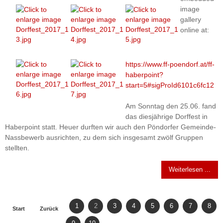
image
gallery
online at:
https://www.ff-poendorf.at/ff-
haberpoint?
start=5#sigProId6101c6fc12
Am Sonntag den 25.06. fand
das diesjährige Dorffest in
Haberpoint statt. Heuer durften wir auch den Pöndorfer Gemeinde-
Nassbewerb ausrichten, zu dem sich insgesamt zwölf Gruppen
stellten.
Weiterlesen ...
1
2
3
4
5
6
7
8
Start
Zurück