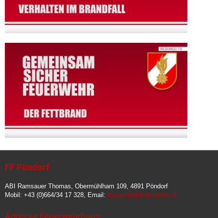
FF Pöndorf
ABI Ramsauer Thomas, Obermühlham 109, 4891 Pöndorf
Mobil: +43 (0)664/34 17 328, Email:
ff-poendorf@vb.ooelfv.at
Adresse Feuerwehrhaus: